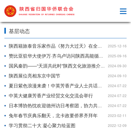
基层动态
陕西籍旅泰音乐家作品《努力大过天》在全国残特奥会上唱响
2025-12-16
赞比亚驻华大使伊万·齐乌卢访问陕西高能循环经济研究院 共商“一带一路”绿色合作新路径
2025-09-16
国风秦韵——“天涯共此时”陕西文化旅游推介会在日本东京成功举办
2024-09-30
陕西展位亮相东京中国节
2024-09-10
夏日紫色浪漫来袭！中英芳香产业人士共话交流合作
2024-07-22
中英大健康芳香产业经贸文化交流会举行
2024-07-22
日本博协热忱欢迎德州访日考察团，协力共绘科技交流人才合作新篇章
2024-07-22
兔年春节庆典乐翻天，北卡政要侨界齐拜年
2023-02-11
学习贯彻二十大 凝心聚力绘蓝图
2022-12-09