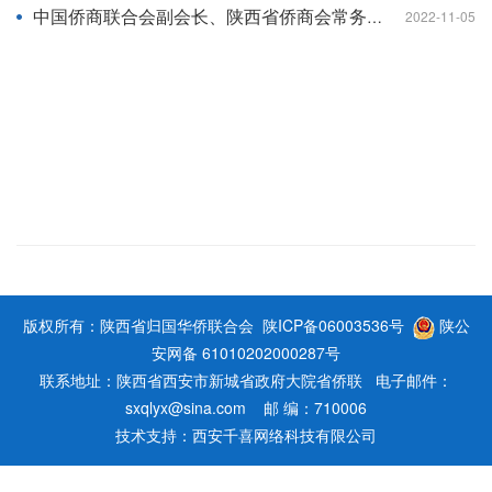
中国侨商联合会副会长、陕西省侨商会常务副会长、陕西省侨联名誉主席雷宁在“学习贯彻党的二十大精神侨商座谈会”上的发言
2022-11-05
版权所有：陕西省归国华侨联合会
陕ICP备06003536号
陕公
安网备 61010202000287号
联系地址：陕西省西安市新城省政府大院省侨联 电子邮件：
sxqlyx@sina.com 邮 编：710006
技术支持：
西安千喜网络科技有限公司