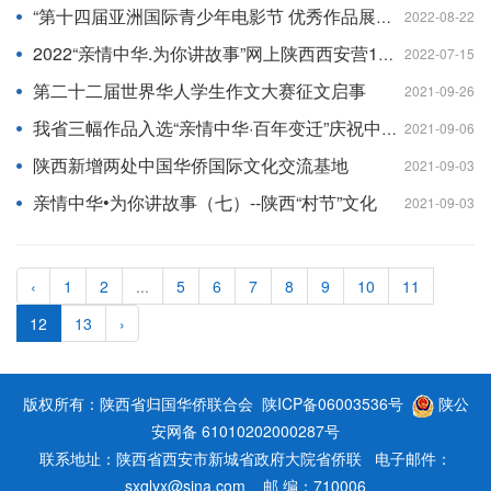
“第十四届亚洲国际青少年电影节 优秀作品展映暨学术交流会”正式开幕
2022-08-22
2022“亲情中华.为你讲故事”网上陕西西安营1期圆满闭营
2022-07-15
第二十二届世界华人学生作文大赛征文启事
2021-09-26
我省三幅作品入选“亲情中华·百年变迁”庆祝中国共产党成立100周年书画名家邀请展
2021-09-06
陕西新增两处中国华侨国际文化交流基地
2021-09-03
亲情中华•为你讲故事（七）--陕西“村节”文化
2021-09-03
‹
1
2
...
5
6
7
8
9
10
11
12
13
›
版权所有：陕西省归国华侨联合会
陕ICP备06003536号
陕公
安网备 61010202000287号
联系地址：陕西省西安市新城省政府大院省侨联 电子邮件：
sxqlyx@sina.com 邮 编：710006