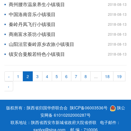
商州腰市温泉养生小镇项目
2018-08-13
中国洛南音乐小镇项目
2018-08-13
秦岭丹凤飞行小镇项目
2018-08-13
商南富水茶坊小镇项目
2018-08-13
山阳法官秦岭原乡农旅小镇项目
2018-08-13
镇安合曼般若特色小镇项目
2018-08-13
‹
1
2
3
4
5
6
7
8
...
18
19
›
版权所有：陕西省归国华侨联合会
陕ICP备06003536号
陕公
安网备 61010202000287号
联系地址：陕西省西安市新城省政府大院省侨联 电子邮件：
sxqlyx@sina.com 邮 编：710006