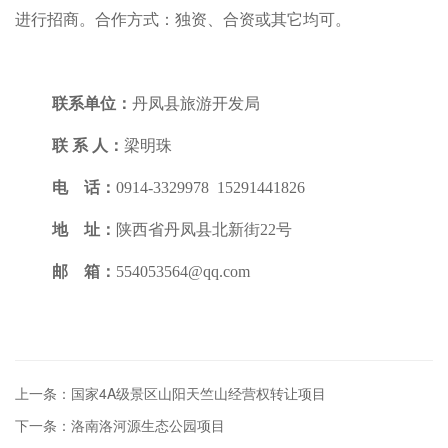
进行招商。合作方式：独资、合资或其它均可。
联系单位：
丹凤县旅游开发局
联 系 人：
梁明珠
电 话：
0914-3329978 15291441826
地 址：
陕西省丹凤县北新街22号
邮 箱：
554053564@qq.com
上一条：国家4A级景区山阳天竺山经营权转让项目
下一条：洛南洛河源生态公园项目