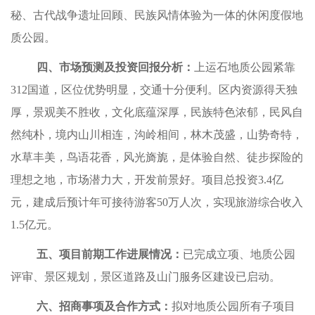
秘、古代战争遗址回顾、民族风情体验为一体的休闲度假地
质公园。
四、市场预测及投资回报分析：
上运石地质公园紧靠
312国道，区位优势明显，
交通十分便利。区内资源得天独
厚，景观美不胜收，文化底蕴深厚，民族特色浓郁，民风自
然纯朴，境内山川相连，沟岭相间，林木茂盛，山势奇特，
水草丰美，鸟语花香，风光旖旎，是体验自然、徒步探险的
理想之地，
市场潜力大，开发前景好。项目
总投资3.4亿
元，
建成后预计年可接待游客50万人次，实现旅游综合收入
1.5亿元。
五、项目前期工作进展情况：
已完成立项、地质公园
评审、景区规划，景区道路及山门服务区建设已启动。
六、招商事项及合作方式：
拟对
地质公园
所有子项目