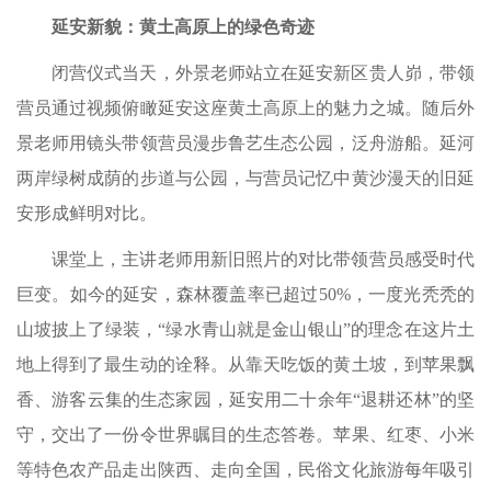
延安新貌：黄土高原上的绿色奇迹
闭营仪式当天，外景老师站立在延安新区贵人峁，带领
营员通过视频俯瞰延安这座黄土高原上的魅力之城。随后外
景老师用镜头带领营员漫步鲁艺生态公园，泛舟游船。延河
两岸绿树成荫的步道与公园，与营员记忆中黄沙漫天的旧延
安形成鲜明对比。
课堂上，主讲老师用新旧照片的对比带领营员感受时代
巨变。如今的延安，森林覆盖率已超过50%，一度光秃秃的
山坡披上了绿装，“绿水青山就是金山银山”的理念在这片土
地上得到了最生动的诠释。从靠天吃饭的黄土坡，到苹果飘
香、游客云集的生态家园，延安用二十余年“退耕还林”的坚
守，交出了一份令世界瞩目的生态答卷。苹果、红枣、小米
等特色农产品走出陕西、走向全国，民俗文化旅游每年吸引