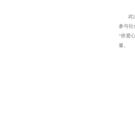
此
参与社
“侨爱
量。