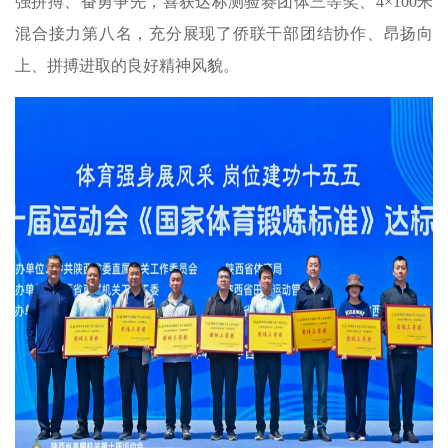
强拼搏、奋勇争先，喜获达标测验赛团体三等奖、4×100米
混合接力第八名，充分展现了侨联干部团结协作、昂扬向
上、拼搏进取的良好精神风貌。