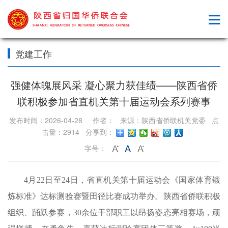
党建工作
强健体魄展风采 凝心聚力获佳绩——陕西省侨
联积极参加省直机关第十届运动会系列赛事
发布时间：2026-04-28 作者： 来源：陕西省侨联机关党委 点
击量：2914 分享到：
字号：
4月22日至24日，省直机关第十届运动会《国家体育锻
炼标准》达标测验赛暨田径比赛成功举办。陕西省侨联积极
组织、踊跃参赛，30余位干部职工以昂扬姿态亮相赛场，顽