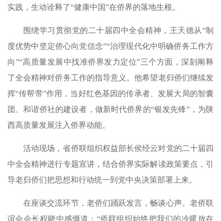
实践，生动诠释了“健康中国”在侨界的落地生根。
围绕学习贯彻党的二十届四中全会精神，王天德从“制
度优势中坚定侨心向党信念”“治理现代化中明确侨务工作方
向”“高质量发展中找准侨界发力定位”三个方面，深刻阐释
了全会精神对侨务工作的指导意义。他希望老归侨们继续发
挥“传帮带”作用，当好红色基因的传承者、发展大局的智囊
团、和谐侨社的建设者，做新时代侨界的“银发先锋”，为陕
西高质量发展注入侨界动能。
活动现场，省侨联组织权益部长侯经云对党的二十届四
中全会精神进行专题宣讲，结合侨界实际解读政策要点，引
导老归侨们把思想和行动统一到党中央决策部署上来。
在座谈交流环节，老侨们踊跃发言，畅谈心声。老侨联
谊会会长程晓中感慨道：“侨联组织始终把我们的冷暖放在