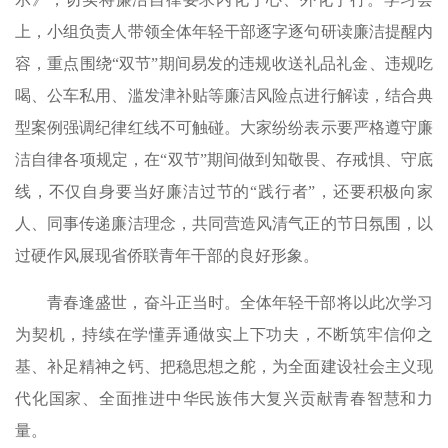
上，小组负责人带领全体年轻干部逐字逐句研读廉洁提醒内
容，重点围绕“双节”期间易发的违规收送礼品礼金、违规吃
喝、公车私用、滥发津补贴等廉洁风险点进行解读，结合典
型案例强调纪律红线不可触碰。大家纷纷表示要严格遵守廉
洁自律各项规定，在“双节”期间做到知敬畏、存戒惧、守底
线，不仅自身要当好廉洁过节的“践行者”，还要积极向家
人、同事传递廉洁理念，共同营造风清气正的节日氛围，以
过硬作风展现省侨联青年干部的良好形象。
青春逢盛世，奋斗正当时。全体年轻干部将以此次学习
为契机，持续在学懂弄通做实上下功夫，不断筑牢信仰之
基、补足精神之钙、把稳思想之舵，为全面建设社会主义现
代化国家、全面推进中华民族伟大复兴贡献青春智慧和力
量。