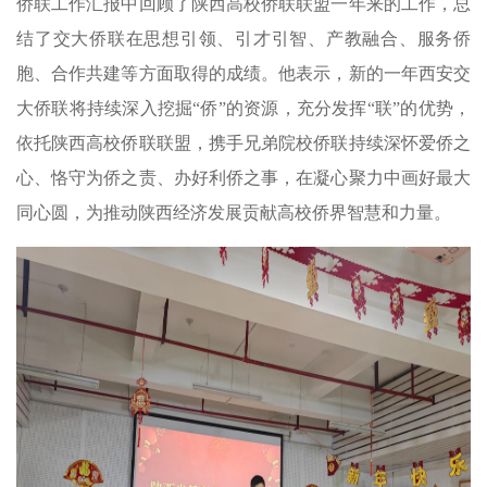
侨联工作汇报中回顾了陕西高校侨联联盟一年来的工作，总
结了交大侨联在思想引领、引才引智、产教融合、服务侨
胞、合作共建等方面取得的成绩。他表示，新的一年西安交
大侨联将持续深入挖掘“侨”的资源，充分发挥“联”的优势，
依托陕西高校侨联联盟，携手兄弟院校侨联持续深怀爱侨之
心、恪守为侨之责、办好利侨之事，在凝心聚力中画好最大
同心圆，为推动陕西经济发展贡献高校侨界智慧和力量。