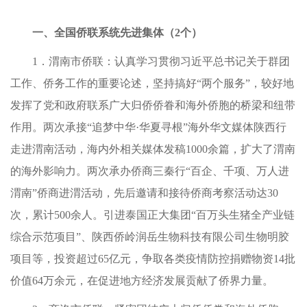
一、全国侨联系统先进集体（2个）
1．渭南市侨联：认真学习贯彻习近平总书记关于群团
工作、侨务工作的重要论述，坚持搞好“两个服务”，较好地
发挥了党和政府联系广大归侨侨眷和海外侨胞的桥梁和纽带
作用。两次承接“追梦中华·华夏寻根”海外华文媒体陕西行
走进渭南活动，海内外相关媒体发稿1000余篇，扩大了渭南
的海外影响力。两次承办侨商三秦行“百企、千项、万人进
渭南”侨商进渭活动，先后邀请和接待侨商考察活动达30
次，累计500余人。引进泰国正大集团“百万头生猪全产业链
综合示范项目”、陕西侨岭润岳生物科技有限公司生物明胶
项目等，投资超过65亿元，争取各类疫情防控捐赠物资14批
价值64万余元，在促进地方经济发展贡献了侨界力量。