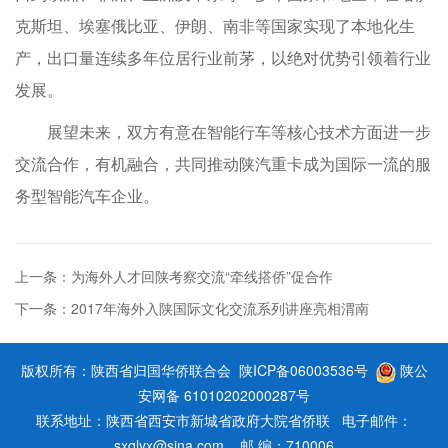
克斯坦、埃塞俄比亚、伊朗、南非等国家实现了本地化生
产，出口量连续多年位居行业前茅，以绝对优势引领着行业
发展。
展望未来，双方有意在智能行车等核心技术方面进一步
交流合作，有机融合，共同推动陕汽重卡成为国际一流的服
务型智能汽车企业。
上一条：为海外人才回陕考察交流“牵线搭侨”促合作
下一条：2017年海外入陕国际文化交流系列讲座亮相渭南
版权所有：陕西省归国华侨联合会
陕ICP备06003536号
陕公
安网备 61010202000287号
联系地址：陕西省西安市新城省政府大院省侨联 电子邮件：
sxqlyx@sina.com 邮 编：710006