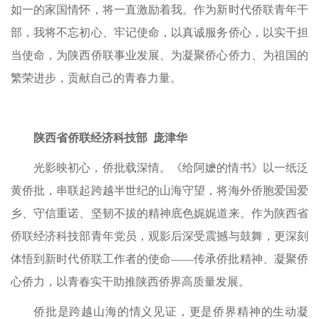
如一的家国情怀，将一直激励着我。作为新时代侨联青年干
部，我将不忘初心、牢记使命，以真诚服务侨心，以实干担
当使命，为陕西侨联事业发展、为凝聚侨心侨力、为祖国的
繁荣进步，贡献自己的青春力量。
陕西省侨联经济科技部 庞津华
光影映初心，侨批载深情。《给阿嬷的情书》以一纸泛
黄侨批，串联起跨越半世纪的山海守望，将海外侨胞爱国爱
乡、守信重诺、坚韧不拔的精神底色娓娓道来。作为陕西省
侨联经济科技部青年党员，观影后深受震撼与鼓舞，更深刻
体悟到新时代侨联工作者的使命——传承侨批精神、凝聚侨
心侨力，以青春实干助推陕西侨界高质量发展。
侨批是跨越山海的情义见证，更是侨界精神的生动凝