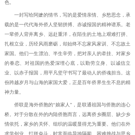
色。
一封写给阿嬷的情书，写的是爱情亲情、乡愁思念，承
载的是一代代海外侨人坚韧拼搏、赤诚报国的精神谱系。老
一辈侨人背井离乡、远赴重洋，在陌生的土地上艰难打拼、
扎根立业，历经风雨磨砺，却始终不忘家风家训、不忘故土
家国。他们一生漂泊、半生辛劳，把对亲人的牵挂、对家乡
的眷恋、对祖国的热爱深埋心底，以勤劳立身、以诚信立
业、以赤子报国，用平凡坚守书写了最动人的侨魂担当。这
份跨越岁月与山海的家国大爱，正是百年侨界生生不息的精
神力量。
侨联是海外侨胞的“娘家人”，是联通祖国与侨胞的连心
桥。对于分散在外的内陆侨胞而言，远离侨乡圈层、缺少乡
情依托，家乡的关怀、组织的温暖显得尤为重要。他们在外
求学创业、打拼奋斗，时常面临异地隔阂、困难挑战与思乡