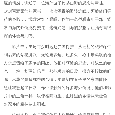
腻的情感，讲述了一位海外游子跨越山海的思念与牵挂。一
封封写满家常的家书，一次次深夜的辗转难眠，阿嬷倚门等
待的身影，让我数次红了眼眶。作为一名侨联青年干部，经
常与海内外侨胞打交道，这份跨越山海的乡愁，让我有着很
深的体会与共鸣。
影片中，主角年少时远赴异国打拼，从最初的艰难谋生
到后来的站稳脚跟，无论走多远、过多久，心中最柔软的地
方永远留给了家乡的阿嬷。他把对阿嬷的思念、对故土的眷
恋，一笔一划写进信里，那些琐碎的日常、报喜不报忧的叮
嘱，承载的是最纯粹的亲情，更是刻在骨子里的家国情怀。
这让我想起了日常工作中接触到的许多海外侨胞，他们和影
片中的主角一样，纵使相隔万里，血脉里的乡情从未褪色，
对家乡的牵挂从未消减。
这份乡愁，正是我们侨联工作最珍贵的情感纽带。以往