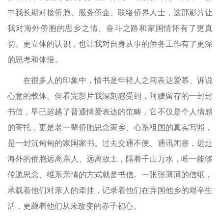
中我长期对接侨胞、服务侨企、联络侨界人士，这部影片让
我对海外侨胞的思乡之情、奋斗之路和家国情怀有了更真
切、更立体的认识，也让我对自身从事的侨务工作有了更深
的思考和体悟。
在很多人的印象中，情书是年轻人之间表达爱慕、诉说
心意的载体。但看完影片我深刻感受到，阿嬷留存的一封封
书信，早已超越了普通情爱表达的范畴，它不仅是个人情感
的寄托，更是老一辈侨胞思念家乡、心系祖国的真实写照，
是一封沉甸甸的家国家书。过去交通不便、通讯闭塞，远赴
海外的侨胞远离亲人、远离故土，隔着千山万水，唯一能够
传递思念、维系亲情的方式就是书信。一张张薄薄的信纸，
承载着他们对亲人的牵挂，记录着他们在异国他乡的艰辛生
活，更藏着他们从未改变的赤子初心。