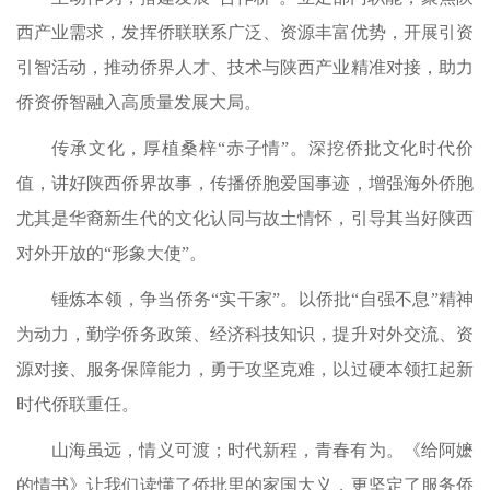
西产业需求，发挥侨联联系广泛、资源丰富优势，开展引资
引智活动，推动侨界人才、技术与陕西产业精准对接，助力
侨资侨智融入高质量发展大局。
传承文化，厚植桑梓“赤子情”。深挖侨批文化时代价
值，讲好陕西侨界故事，传播侨胞爱国事迹，增强海外侨胞
尤其是华裔新生代的文化认同与故土情怀，引导其当好陕西
对外开放的“形象大使”。
锤炼本领，争当侨务“实干家”。以侨批“自强不息”精神
为动力，勤学侨务政策、经济科技知识，提升对外交流、资
源对接、服务保障能力，勇于攻坚克难，以过硬本领扛起新
时代侨联重任。
山海虽远，情义可渡；时代新程，青春有为。《给阿嬷
的情书》让我们读懂了侨批里的家国大义，更坚定了服务侨