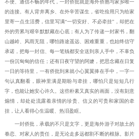
不便、通信不畅的年代，一封侨批就是海外侨胞与家乡唯一
的连接。有人背井离乡、在外辛苦谋生，省吃俭用只为给家
里寄一点生活费，信里写满“一切安好、不必牵挂”，却把在
外的劳累与艰辛默默藏在心底；有人为了传递一封家书，翻
山越岭、风雨无阻，哪怕路途遥远、困难重重，也始终信守
承诺，把每一封信、每一笔钱都安全送到亲人手中，不辜负
一份沉甸甸的信任；还有日夜守望的阿嬷，把思念藏在日复
一日的等待里，一有侨批到来就小心翼翼捧在手中，一字一
句认真翻看，眼神里满是期盼与牵挂，哪怕只是短短几行
字，也能让她安心许久。这些朴素又真实的画面，没有刻意
煽情，却处处流露着亲情的珍贵、信义的可贵和家国的牵
挂，让人看得心生温暖、热泪盈眶。
一封侨批，承载的不只是文字，更是海外游子对故土的
眷恋、对家人的责任，是无论走多远都割不断的根脉。影片