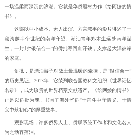
一场温柔而深沉的浪潮。它就是华侨题材力作《给阿嬷的情
书》。
这部以中小成本、素人出演、方言叙事的影片讲述了一
段跨越半个世纪的南洋守望。潮汕青年郑木生远赴南洋谋
生，一封封“银信合一”的侨批寄回血汗钱，支撑起大洋彼岸
的家庭。
侨批，是漂泊游子对故土最温暖的牵挂，是“银信合一”
的历史见证。2013年，它荣列联合国教科文组织《世界记忆
名录》，成为珍贵的世界档案文献遗产。《给阿嬷的情书》
正是以侨批为魂，书写了海外华侨“于奋斗中守情义、于情
义中筑初心”的厚重故事。
观影现场，许多侨界人士、侨联系统工作者和文化名人
为之动容落泪。