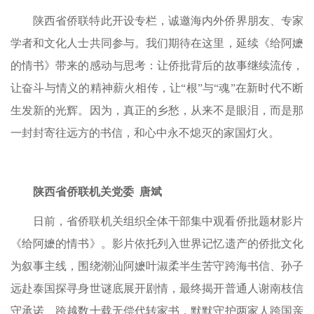
陕西省侨联特此开设专栏，诚邀海内外侨界朋友、专家
学者和文化人士共同参与。我们期待在这里，延续《给阿嬷
的情书》带来的感动与思考：让侨批背后的故事继续流传，
让奋斗与情义的精神薪火相传，让“根”与“魂”在新时代不断
生发新的光辉。因为，真正的乡愁，从来不是眼泪，而是那
一封封寄往远方的书信，和心中永不熄灭的家国灯火。
陕西省侨联机关党委 唐斌
日前，省侨联机关组织全体干部集中观看侨批题材影片
《给阿嬷的情书》。影片依托列入世界记忆遗产的侨批文化
为叙事主线，围绕潮汕阿嬷叶淑柔半生苦守跨海书信、孙子
远赴泰国探寻身世谜底展开剧情，最终揭开普通人谢南枝信
守承诺、跨越数十载无偿代转家书，默默守护两家人跨国亲