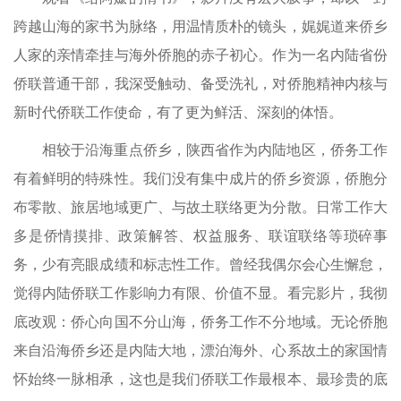
跨越山海的家书为脉络，用温情质朴的镜头，娓娓道来侨乡
人家的亲情牵挂与海外侨胞的赤子初心。作为一名内陆省份
侨联普通干部，我深受触动、备受洗礼，对侨胞精神内核与
新时代侨联工作使命，有了更为鲜活、深刻的体悟。
相较于沿海重点侨乡，陕西省作为内陆地区，侨务工作
有着鲜明的特殊性。我们没有集中成片的侨乡资源，侨胞分
布零散、旅居地域更广、与故土联络更为分散。日常工作大
多是侨情摸排、政策解答、权益服务、联谊联络等琐碎事
务，少有亮眼成绩和标志性工作。曾经我偶尔会心生懈怠，
觉得内陆侨联工作影响力有限、价值不显。看完影片，我彻
底改观：侨心向国不分山海，侨务工作不分地域。无论侨胞
来自沿海侨乡还是内陆大地，漂泊海外、心系故土的家国情
怀始终一脉相承，这也是我们侨联工作最根本、最珍贵的底