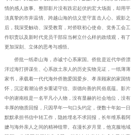
情的感人故事。整部影片没有跌宕起伏的宏大场面，却用平
淡真挚的市井温情、跨越山海的信义坚守直击人心。观影之
后，我深受触动、深受教育，对侨联初心使命、党务工会工
作职责以及新时代党员干部应当树立什么样的政绩观，有了
更加深刻、立体的思考与感悟。
侨批一纸牵山海，赤诚寸心系家国。侨批是近代华侨漂
洋过海打拼谋生、心系故土亲人的历史实物见证，一纸薄薄
家书，承载着一代代海外侨胞爱国爱乡、孝亲顾家的家国情
怀，沉淀着潮汕侨乡重诺守信、崇德向善的民俗底蕴。影片
中的谢南枝是一名平凡小人物，没有显赫的社会地位，没有
丰厚的物质回报，只因早年一句口头约定，便数十年如一日
默默承担书信中转工作，隐姓埋名不求回报，长年维系着阿
嬷与海外亲人之间的精神纽带。在漫长岁月里，他克服地域