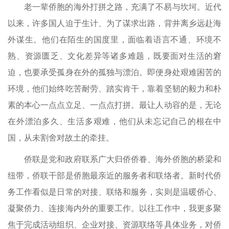
老一辈侨胞的海外打拼之路，充满了不易与坎坷。近代
以来，许多国人迫于生计、为了谋求出路，背井离乡远赴海
外谋生。他们在陌生的国度里，面临着语言不通、环境不
熟、资源匮乏、文化差异等诸多难题，既要面对生活的窘
迫，也要承受孤身在外的孤独与漂泊。即便身处艰难困苦的
环境，他们始终吃苦耐劳、踏实肯干，靠着坚韧的毅力和朴
素的本心一点点立足、一点点打拼。最让人动容的是，无论
在外漂泊多久、生活多艰难，他们从未忘记自己的根在中
国，从未割舍对故土的牵挂。
侨联是党和政府联系广大归侨侨眷、海外侨胞的桥梁和
纽带，侨联干部是侨胞最亲近的服务者和联络者。新时代侨
务工作看似是日常的对接、联络和服务，实则是温暖侨心、
凝聚侨力、连接海内外的重要工作。以往工作中，我更多聚
焦于完成活动组织、企业对接、资源联络等具体业务，对侨