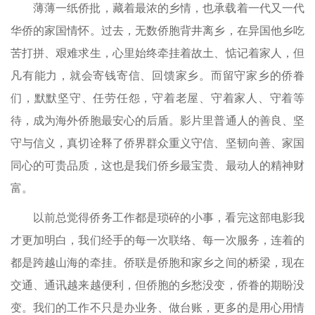
薄薄一纸侨批，藏着最浓的乡情，也承载着一代又一代
华侨的家国情怀。过去，无数侨胞背井离乡，在异国他乡吃
苦打拼、艰难求生，心里始终牵挂着故土、惦记着家人，但
凡有能力，就会寄钱寄信、回馈家乡。而留守家乡的侨眷
们，默默坚守、任劳任怨，守着老屋、守着家人、守着等
待，成为海外侨胞最安心的后盾。影片里普通人的善良、坚
守与信义，真切诠释了侨界群众重义守信、坚韧向善、家国
同心的可贵品质，这也是我们侨乡最宝贵、最动人的精神财
富。
以前总觉得侨务工作都是琐碎的小事，看完这部电影我
才更加明白，我们经手的每一次联络、每一次服务，连着的
都是跨越山海的牵挂。侨联是侨胞和家乡之间的桥梁，现在
交通、通讯越来越便利，但侨胞的乡愁没变，侨眷的期盼没
变。我们的工作不只是办业务、做台账，更多的是用心用情