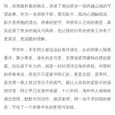
情，却用最朴素的镜头，讲述了潮汕侨乡一段跨越山海的守
望故事。作为一名侨联干部，看完影片，我内心感触很深。
影片里侨胞的漂泊、侨眷的坚守、华侨华人之间的善意，真
实还原了侨乡的烟火与风骨，也让我对日常的侨务工作有了
更真切、更温暖的理解。
早些年，木生阿公被迫远赴南洋谋生，从此和家人隔着
重洋、聚少离多。漫长的岁月里，支撑淑柔阿嬷独自撑起家
庭、拉扯孩子长大的，就是一封封漂洋过海的侨批。对那时
的侨眷来说，侨批不只是家书和汇款，更是念想、是寄托，
是支撑一家人熬过苦日子的底气。最让人动容的是影片的温
情伏笔：阿公早已在海外病逝，十八年间，海外华人谢南枝
感念恩情，默默代写信件、接济家用，用一份不求回报的善
意，守住了一个侨眷半生的希望与安稳。