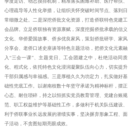
季度走访、动态摸排机制，精准落实困难补助、医疗帮扶、
心理疏导等人性化举措，让组织关怀突破时间节点、落到日
常细微之处。二是深挖侨批文化资源，打造侨联特色党建工
会品牌。立足侨联独有资源禀赋，深度挖掘侨批承载的信义
文化、华侨爱国故事、侨乡优良家风，策划侨批研学、家风
分享会、老侨口述史座谈等特色主题活动，把侨文化元素融
入“三会一课”、主题党日、工会团建之中，杜绝活动同质
化、程式化，依托特色文化浸润凝聚队伍向心力，切实提升
干部归属感与幸福感。三是厚植久久为功定力，扎实做好基
础性兜底工作。以谢南枝数十年坚守承诺为精神标杆，摆正
心态、耐住琐碎，持之以恒抓实党员教育管理、党建台账规
范、职工权益维护等基础性工作，多做利于机关队伍建设、
利于侨联事业长远发展的潜绩实事，坚决摒弃形象工程、面
子活动，不贪图短期亮眼成效。