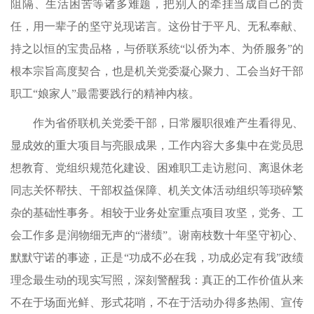
阻隔、生活困苦等诸多难题，把别人的牵挂当成自己的责
任，用一辈子的坚守兑现诺言。这份甘于平凡、无私奉献、
持之以恒的宝贵品格，与侨联系统“以侨为本、为侨服务”的
根本宗旨高度契合，也是机关党委凝心聚力、工会当好干部
职工“娘家人”最需要践行的精神内核。
作为省侨联机关党委干部，日常履职很难产生看得见、
显成效的重大项目与亮眼成果，工作内容大多集中在党员思
想教育、党组织规范化建设、困难职工走访慰问、离退休老
同志关怀帮扶、干部权益保障、机关文体活动组织等琐碎繁
杂的基础性事务。相较于业务处室重点项目攻坚，党务、工
会工作多是润物细无声的“潜绩”。谢南枝数十年坚守初心、
默默守诺的事迹，正是“功成不必在我，功成必定有我”政绩
理念最生动的现实写照，深刻警醒我：真正的工作价值从来
不在于场面光鲜、形式花哨，不在于活动办得多热闹、宣传