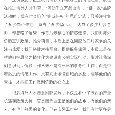
在推进海外人才引育、“侨助千企万品出海”、“侨・说”品牌
活动时，我有时会陷入“完成任务”的思维定式：只关注收集
了多少岗位信息、举办了多少场活动、达成了多少初步意
向，却忽略了这些工作背后最核心的情感连接。我们向海外
侨胞宣讲政策、推介项目，本质上是在回应他们对家乡的关
注与热爱；我们搭建对接平台、提供服务保障，本质上是在
帮他们把思乡之情转化为建设家乡的实际行动。影片让我深
刻意识到，侨联工作从来不是冷冰冰的事务性工作，而是带
着温度的情感工作。只有真正读懂侨胞的乡愁，理解他们的
牵挂，才能把工作做到侨胞的心坎上。
很多海外人才愿意回陕发展，不仅是看中了陕西的产业
机遇和政策支持，更是因为这里是他们的故乡，有他们的亲
人、有他们熟悉的文化。但在实际工作中，我们有时更多关