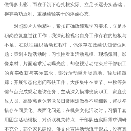
做得多出彩，而在于沉下心扎根实际、立足长远夯实基础，
摒弃急功近利、重显绩轻实干的浮躁心态。
对照影片人物精神，紧扣正确政绩观学习要求，立足本
职岗位复盘过往工作，我深刻检视出自身工作存在的短板与
不足。在以往组织活动过程中，偶尔存在政绩认知错位问
题：策划主题活动时，习惯性看重活动规模、现场氛围、影
像素材，片面追求活动曝光度，却忽视活动结束后干部职工
的真实收获与实际需求，部分活动重开场落地、轻后续跟
踪；开展常态化慰问帮扶工作，大多集中在春节、中秋等关
键节点完成规定走访任务，主动深入摸排患病职工、家庭变
故人员、高龄离退休老党员日常困难做得不够细致，帮扶举
措存在同质化、表面化问题；在机关文化活动时，习惯于套
用固定活动模板，对侨联机关特点、干部队伍实际需求调研
不充分，部分家风建设、侨文化宣讲活动流于形式，没有真