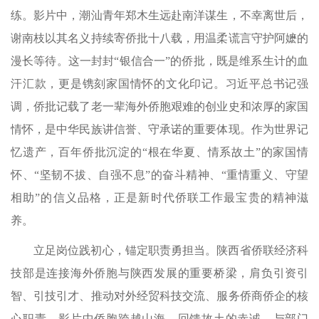
练。影片中，潮汕青年郑木生远赴南洋谋生，不幸离世后，
谢南枝以其名义持续寄侨批十八载，用温柔谎言守护阿嬷的
漫长等待。这一封封“银信合一”的侨批，既是维系生计的血
汗汇款，更是镌刻家国情怀的文化印记。习近平总书记强
调，侨批记载了老一辈海外侨胞艰难的创业史和浓厚的家国
情怀，是中华民族讲信誉、守承诺的重要体现。作为世界记
忆遗产，百年侨批沉淀的“根在华夏、情系故土”的家国情
怀、“坚韧不拔、自强不息”的奋斗精神、“重情重义、守望
相助”的信义品格，正是新时代侨联工作最宝贵的精神滋
养。
立足岗位践初心，锚定职责勇担当。陕西省侨联经济科
技部是连接海外侨胞与陕西发展的重要桥梁，肩负引资引
智、引技引才、推动对外经贸科技交流、服务侨商侨企的核
心职责。影片中侨胞跨越山海、回馈故土的赤诚，与部门