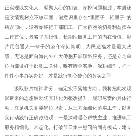
正实现以文化人、凝聚人心的初衷。深挖问题根源，本质还
是政绩观树立不够牢固，潜意识里存在“重面子、轻里子”的
错误倾向，没有始终把干部职工、广大侨胞的切身利益摆在
工作首位，忽略了基础性、长期性服务工作的内在价值。影
片用普通人一辈子的坚守深刻阐明，为民造福才是最大政
绩，无论是面向海内外广大侨胞开展联络服务，还是立足单
位内部做好干部职工关怀，唯有脚踏实地、深耕细作，把一
件件小事办实办好，才是践行初心使命的务实之举。
汲取影片精神养分，锚定实干落地方向，我将把此次观
影带来的思想触动切实转化为整改提升、履职尽责的具体行
动，立足机关党委岗位职责，从三方面细化落实工作，以务
实行动践行正确政绩观。一是深耕暖心帮扶主业，推进职工
服务精细化、常态化。打破节日集中慰问的固有模式，建立