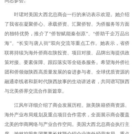
同志参会。
叶珺对美国大西北总商会一行的来访表示欢迎。她介绍
了我省在凝聚侨心、承载侨资、汇聚侨智、为侨服务等方面
的独特优势，推介了“侨智赋能秦创原”、“侨助千企万品出
海”、“长安与唐人街”双向交流等重点工作。她表示，省侨
联将持续为海外侨商在陕投资、项目对接、品牌出海提供政
策对接、要素保障、跟踪落实等全链条服务。希望海外侨社
团和侨领做陕西高质量发展的奋进参与者、全球优质资源的
融通牵线者和新时代陕西故事的生动讲述者，共同谱写陕西
与北美侨界交流合作新篇章。
江风年详细介绍了商会发展历程、旅美陕籍侨商资源、
海外产业布局规划及重点项目合作需求，全面展示商会覆盖
北美的华商网络与产业合作空间。美国大西北总商会执行主
席、瀚林控股集团董事长林颖介绍企业海外经营布局，重点